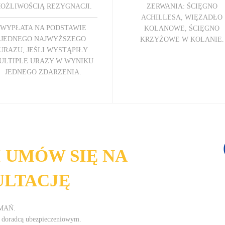
OŻLIWOŚCIĄ REZYGNACJI.
ZERWANIA: ŚCIĘGNO
ACHILLESA, WIĘZADŁO
WYPŁATA NA PODSTAWIE
KOLANOWE, ŚCIĘGNO
JEDNEGO NAJWYŻSZEGO
KRZYŻOWE W KOLANIE.
URAZU, JEŚLI WYSTĄPIŁY
ULTIPLE URAZY W WYNIKU
JEDNEGO ZDARZENIA.
 UMÓW SIĘ NA
ULTACJĘ
AMAŃ.
m doradcą ubezpieczeniowym.