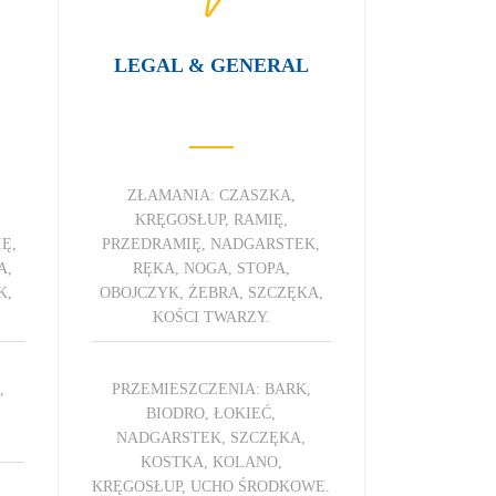
LEGAL & GENERAL
ZŁAMANIA: CZASZKA,
KRĘGOSŁUP, RAMIĘ,
Ę,
PRZEDRAMIĘ, NADGARSTEK,
A,
RĘKA, NOGA, STOPA,
K,
OBOJCZYK, ŻEBRA, SZCZĘKA,
KOŚCI TWARZY.
,
PRZEMIESZCZENIA: BARK,
BIODRO, ŁOKIEĆ,
NADGARSTEK, SZCZĘKA,
KOSTKA, KOLANO,
KRĘGOSŁUP, UCHO ŚRODKOWE.