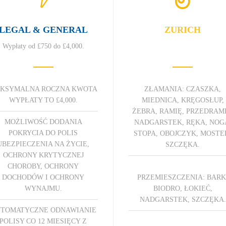
LEGAL & GENERAL
ZURICH
Wypłaty od £750 do £4,000.
KSYMALNA ROCZNA KWOTA
ZŁAMANIA: CZASZKA,
WYPŁATY TO £4,000.
MIEDNICA, KRĘGOSŁUP,
ŻEBRA, RAMIĘ, PRZEDRAMI
MOŻLIWOŚĆ DODANIA
NADGARSTEK, RĘKA, NOG
POKRYCIA DO POLIS
STOPA, OBOJCZYK, MOSTE
UBEZPIECZENIA NA ŻYCIE,
SZCZĘKA.
OCHRONY KRYTYCZNEJ
CHOROBY, OCHRONY
DOCHODÓW I OCHRONY
PRZEMIESZCZENIA: BARK
WYNAJMU.
BIODRO, ŁOKIEĆ,
NADGARSTEK, SZCZĘKA.
TOMATYCZNE ODNAWIANIE
POLISY CO 12 MIESIĘCY Z