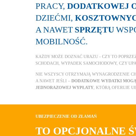
PRACY,
DODATKOWEJ O
DZIEĆMI,
KOSZTOWNYC
A NAWET
SPRZĘTU
WSP
MOBILNOŚĆ.
KAŻDY MOŻE DOZNAĆ URAZU - CZY TO POPRZEZ
SCHODACH, WYPADEK SAMOCHODOWY, CZY UP
NIE WSZYSCY OTRZYMAJĄ WYNAGRODZENIE C
A NAWET JEŚLI –
DODATKOWE WYDATKI MOGĄ 
JEDNORAZOWEJ WYPŁATY
, KTÓRĄ OFERUJE 
UBEZPIECZENIE OD ZŁAMAŃ
TO OPCJONALNE Ś