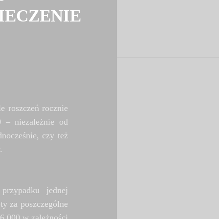
IECZENIE
e roszczeń rocznie
 – niezależnie od
dnocześnie, czy też
.
rzypadku jednej
ty za poszczególne
£6,000 w zależności