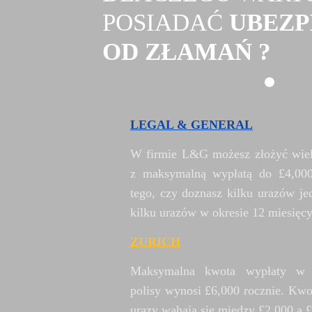
POSIADAĆ
UBEZP
OD ZŁAMAŃ ?
LEGAL & GENERAL
W firmie L&G możesz złożyć wiel
z maksymalną wypłatą do £4,000
tego, czy doznasz kilku urazów je
kilku urazów w okresie 12 miesięcy
ZURICH
Maksymalna kwota wypłaty w p
polisy wynosi £6,000 rocznie. Kwo
urazy wahają się między £2,000 a 