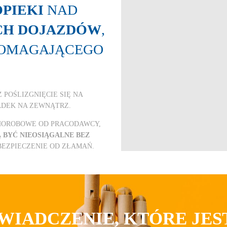
PIEKI
NAD
H DOJAZDÓW
,
OMAGAJĄCEGO
 POŚLIZGNIĘCIE SIĘ NA
ADEK NA ZEWNĄTRZ.
HOROBOWE OD PRACODAWCY,
BYĆ NIEOSIĄGALNE BEZ
UBEZPIECZENIE OD ZŁAMAŃ.
WIADCZENIE, KTÓRE JE