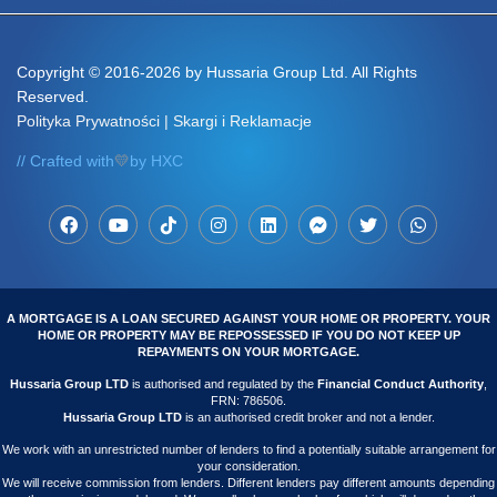
Copyright
© 2016-2026 by Hussaria Group Ltd. All Rights
Reserved.
Polityka Prywatności
|
Skargi i Reklamacje
// Crafted with
💛
by HXC
A MORTGAGE IS A LOAN SECURED AGAINST YOUR HOME OR PROPERTY. YOUR
HOME OR PROPERTY MAY BE REPOSSESSED IF YOU DO NOT KEEP UP
REPAYMENTS ON YOUR MORTGAGE.
Hussaria Group LTD
is authorised and regulated by the
Financial Conduct Authority
,
FRN: 786506.
Hussaria Group LTD
is an authorised credit broker and not a lender.
We work with an unrestricted number of lenders to find a potentially suitable arrangement for
your consideration.
We will receive commission from lenders. Different lenders pay different amounts depending