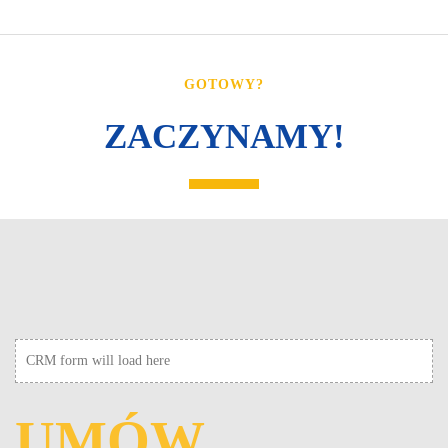
GOTOWY?
ZACZYNAMY!
CRM form will load here
UMÓW